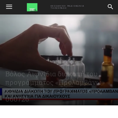
ΑΡΧΙΚΗ
VIDEO
ΘΕΣΣΑΛΙΚΗ ΡΑΔΙΟΦΩΝΙΑ
ΤΗΛΕΟΡΑΣΗ
Βόλος Αιφνίδια διακοπή του
προγράμματος «Προλαμβάνω»
και ανησυχία για δικαιούχους
060726
July 6, 2026