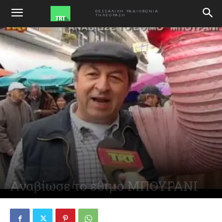
ΑΡΧΙΚΗ
VIDEO
ΘΕΣΣΑΛΙΚΗ ΡΑΔΙΟΦΩΝΙΑ
ΤΗΛΕΟΡΑΣΗ
Αναβίωσε το έθιμο ΜΠΟΥΡΑΝΙ
March 5, 2014