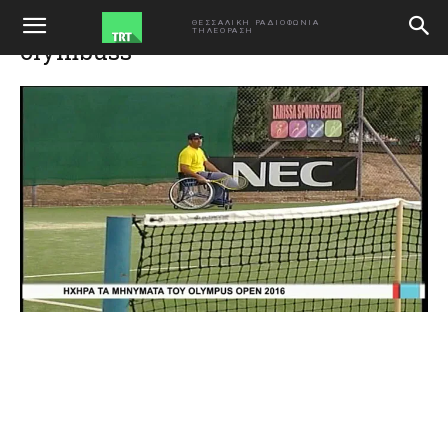
ΑΡΧΙΚΗ
Ηχηρά τα μηνύματα του Olympus open 2016
olymbuss
ΘΕΣΣΑΛΙΚΗ ΡΑΔΙΟΦΩΝΙΑ
ΤΗΛΕΟΡΑΣΗ
olymbuss