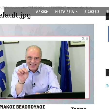
ος Βελόπουλος στην TRT 050626
1780678997_maxresdefault.jpg
ΑΡΧΙΚΗ
Η ΕΤΑΙΡΕΙΑ
ΕΙΔΗΣΕΙΣ
Ε
fault.jpg
Π