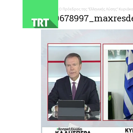
ΑΡΧΙΚΗ
Ο Πρόεδρος της “Ελληνικής Λύσης” Κυριάκ
1780678997_maxresde