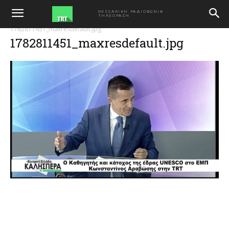
ΑΡΧΙΚΗ
Ο Καθηγητής και κάτοχος της έδρας UNESCO στο ΕΜΠ
ΘΕΣΣΑΛΙΚΗ ΡΑΔΙΟΦΩΝΙΑ
ΤΗΛΕΟΡΑΣΗ
Κωνσταντίνος Αραβώσης στην TRT 290626
1782811451_maxresdefault.jpg
1782811451_maxresdefault.jpg