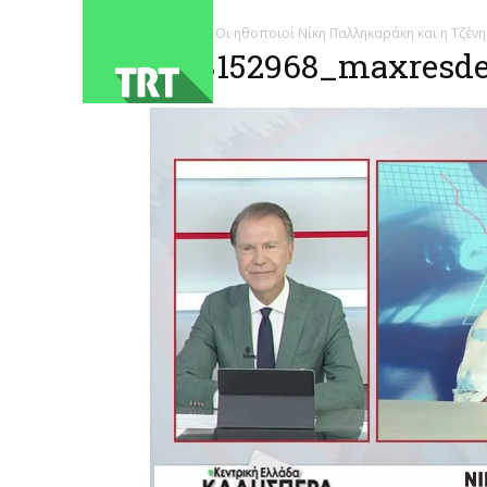
ΑΡΧΙΚΗ
Οι ηθοποιοί Νίκη Παλληκαράκη και η Τζέν
1783152968_maxresdef