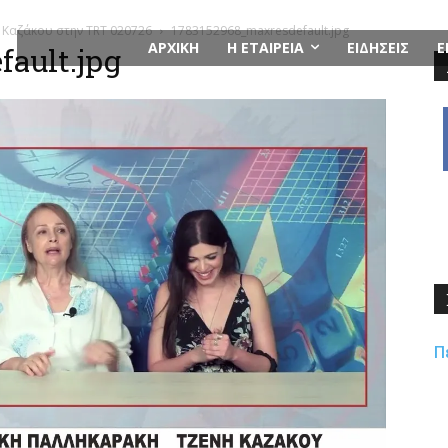
η Καζάκου στην TRT 020726
1783152968_maxresdefault.jpg
ΑΡΧΙΚΗ
Η ΕΤΑΙΡΕΙΑ
ΕΙΔΗΣΕΙΣ
Ε
ault.jpg
Π