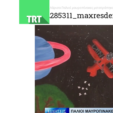
ΑΡΧΙΚΗ
Λάρισα Παλιοί μαυροπίνακες μετατράπηκα
1782285311_maxresdef