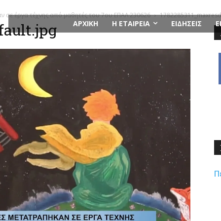
ν σε έργα τέχνης από μαθητές του 7ου ΕΠΑΛ 230626
1782285311_maxresde
ΑΡΧΙΚΗ
Η ΕΤΑΙΡΕΙΑ
ΕΙΔΗΣΕΙΣ
Ε
ault.jpg
Π