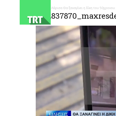
ΑΡΧΙΚΗ
Λάρισα Θα ξαναγίνει η δίκη του 50χρονου 
1782837870_maxresde