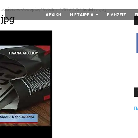
πινακίδες κυκλοφορίας 190626
1781941757_hqdefault.jpg
ΑΡΧΙΚΗ
Η ΕΤΑΙΡΕΙΑ
ΕΙΔΗΣΕΙΣ
Ε
.jpg
Π