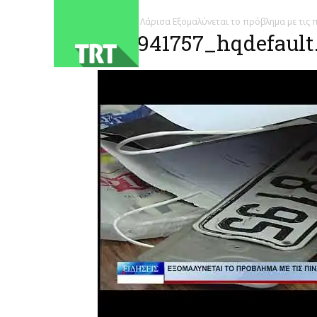
ΑΡΧΙΚΗ
Λάρισα Εξομαλύνεται το πρόβλημα με τις 
1781941757_hqdefault