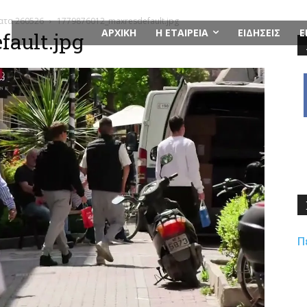
ματα 260526
1779876012_maxresdefault.jpg
ΑΡΧΙΚΗ
Η ΕΤΑΙΡΕΙΑ
ΕΙΔΗΣΕΙΣ
Ε
ault.jpg
Π