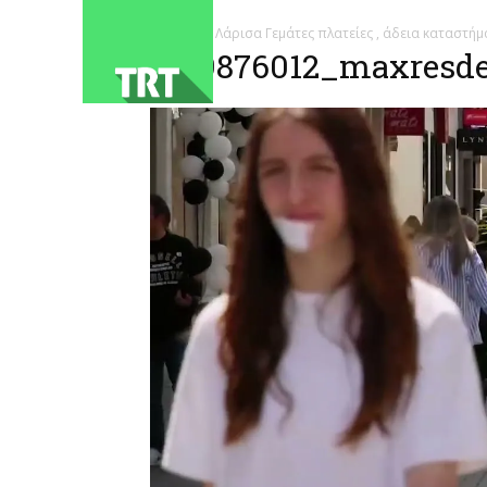
ΑΡΧΙΚΗ
Λάρισα Γεμάτες πλατείες , άδεια καταστή
1779876012_maxresdef