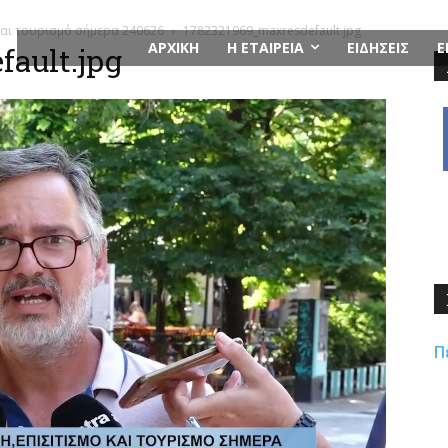
και τουρισμό σήμερα 240626
1782321969_maxresdefault.jpg
ΑΡΧΙΚΗ
Η ΕΤΑΙΡΕΙΑ
ΕΙΔΗΣΕΙΣ
Ε
ault.jpg
Π