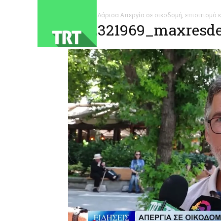
ΑΡΧΙΚΗ
Λάρισα Απεργία σε οικοδομή, επισιτισμό 
1782321969_maxresdef