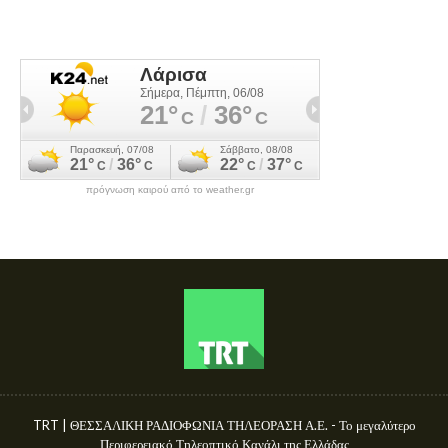
πρόγνωση καιρού από το weather.gr
TRT | ΘΕΣΣΑΛΙΚΗ ΡΑΔΙΟΦΩΝΙΑ ΤΗΛΕΟΡΑΣΗ Α.Ε. - Το μεγαλύτερο
Περιφερειακό Τηλεοπτικό Κανάλι της Ελλάδας