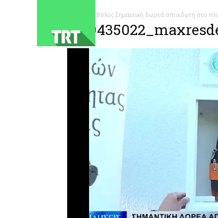
ΑΡΧΙΚΗ
Βόλος Σημαντική δωρεά απινιδωτή στο πλα
1779435022_maxresde