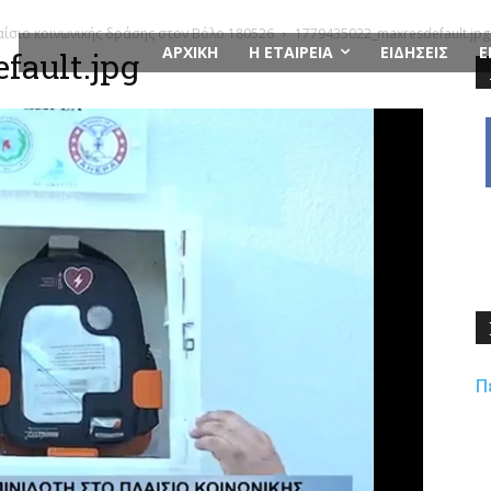
ίσιο κοινωνικής δράσης στον Βόλο 180526
1779435022_maxresdefault.jpg
ΑΡΧΙΚΗ
Η ΕΤΑΙΡΕΙΑ
ΕΙΔΗΣΕΙΣ
Ε
fault.jpg
Π