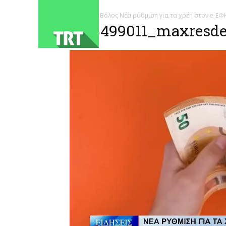
ΑΡΧΙΚΗ
Βόλος Νέα ρύθμιση για τα χρέη στον e-ΕΦ
1783499011_maxresdef