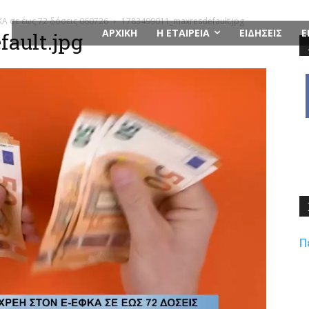
ΚΑ σε έως 72 δόσεις 060726
1783499011_maxresdefault.jpg
ΑΡΧΙΚΗ
Η ΕΤΑΙΡΕΙΑ
ΕΙΔΗΣΕΙΣ
Ε
ault.jpg
Π