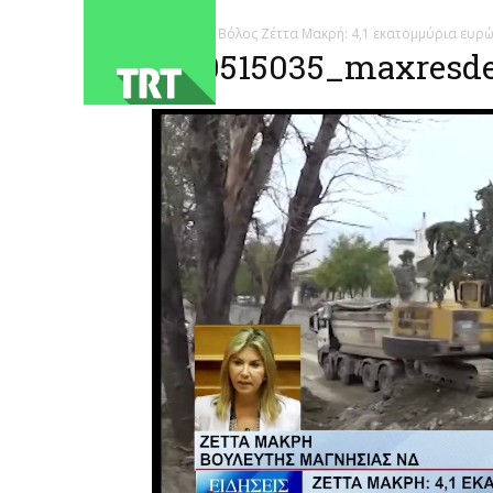
ΑΡΧΙΚΗ
Βόλος Ζέττα Μακρή: 4,1 εκατομμύρια ευρώ
1780515035_maxresdef