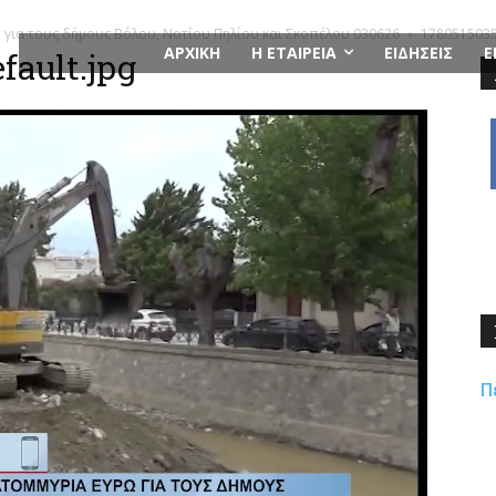
 για τους δήμους Βόλου, Νοτίου Πηλίου και Σκοπέλου 030626
1780515035
ΑΡΧΙΚΗ
Η ΕΤΑΙΡΕΙΑ
ΕΙΔΗΣΕΙΣ
Ε
ault.jpg
Π