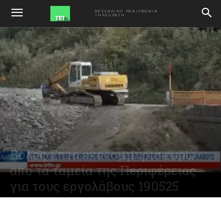
ΑΡΧΙΚΗ
VIDEO
ΘΕΣΣΑΛΙΚΗ ΡΑΔΙΟΦΩΝΙΑ
ΤΗΛΕΟΡΑΣΗ
Βόλος Επτά εκατομμύρια ευρώ
από τα ταμεία της Περιφέρειας
για τους εργολάβους 190525
May 19, 2025