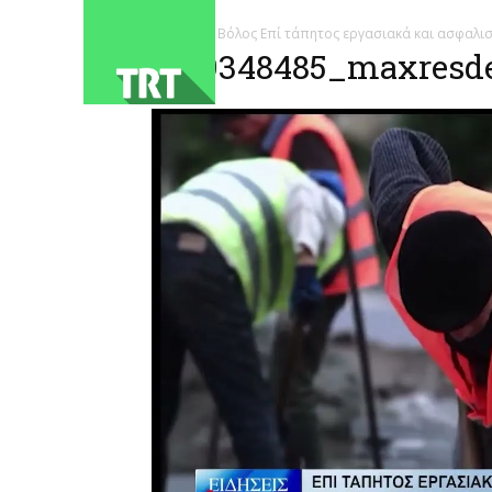
ΑΡΧΙΚΗ
Βόλος Επί τάπητος εργασιακά και ασφαλι
1779348485_maxresde