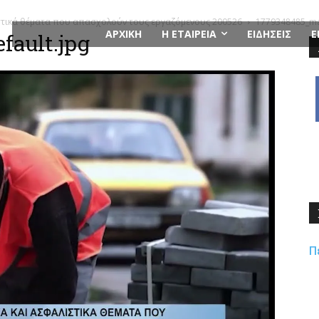
στικά θέματα που απασχολούν τους εργαζόμενους 200526
1779348485_max
ΑΡΧΙΚΗ
Η ΕΤΑΙΡΕΙΑ
ΕΙΔΗΣΕΙΣ
Ε
fault.jpg
Π