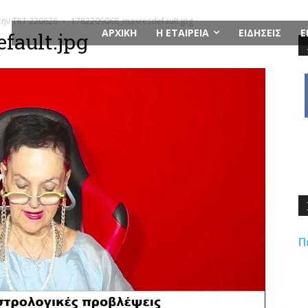
την TRT 220626
1782209068_maxresdefault.jpg
ΑΡΧΙΚΗ
Η ΕΤΑΙΡΕΙΑ
ΕΙΔΗΣΕΙΣ
Ε
fault.jpg
Π