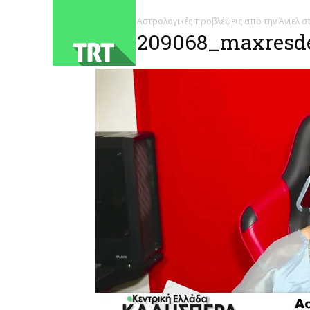
ΑΡΧΙΚΗ
Αστρολογικές προβλέψεις από την Άνιελ σ
1782209068_maxresde