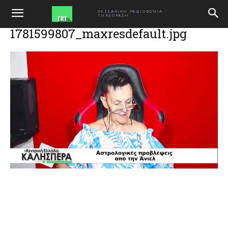
ΑΡΧΙΚΗ
Αστρολογικές προβλέψεις από την Άνιελ στην TRT 150626
ΘΕΣΣΑΛΙΚΗ ΡΑΔΙΟΦΩΝΙΑ
ΤΗΛΕΟΡΑΣΗ
1781599807_maxresdefault.jpg
1781599807_maxresdefault.jpg